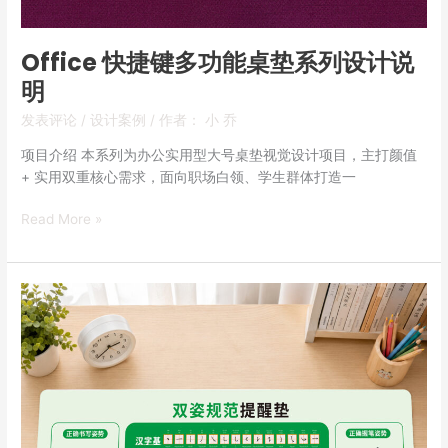
说
明
Office 快捷键多功能桌垫系列设计说
明
发表评论
/
设计案例
/ 作者：
小 乔
项目介绍 本系列为办公实用型大号桌垫视觉设计项目，主打颜值
+ 实用双重核心需求，面向职场白领、学生群体打造一
Read More »
儿
童
正
姿
书
写
垫
视