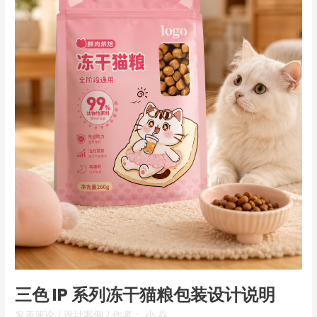
干
猫
粮
包
装
设
计
说
明
三色 IP 系列冻干猫粮包装设计说明
发表评论
/
设计案例
/ 作者：
小 乔