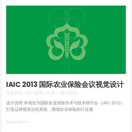
IAIC
2013
国
际
农
业
保
险
会
议
视
觉
IAIC 2013 国际农业保险会议视觉设计
设
发表评论
/
设计案例
/ 作者：
豪斯策划
计
设计说明 本项目为国际农业保险学术与技术研讨会（IAIC 2013）
打造品牌视觉识别系统，围绕农业保险的行业属
Read More »