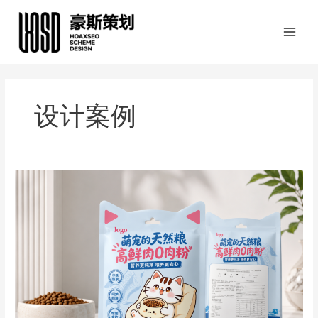
跳
至
内
容
设计案例
多
风
格
系
列
猫
粮
全
品
类