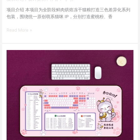
项目介绍 本项目为全阶段鲜肉烘焙冻干猫粮打造三色差异化系列
包装，围绕统一原创萌系猫咪 IP，分别打造蜜桃粉、香
Read More »
Office
快
捷
键
多
功
能
桌
垫
系
列
设
计