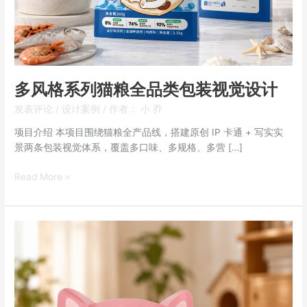
包
装
视
觉
设
多风格系列猫粮全品类包装视觉设计
计
发表评论
/
设计案例
/ 作者：
小 乔
项目介绍 本项目围绕猫粮全产品线，搭建原创 IP 卡通 + 写实实
景两条包装视觉体系，覆盖多口味、多规格、多营 […]
Read More »
三
色
IP
系
列
冻