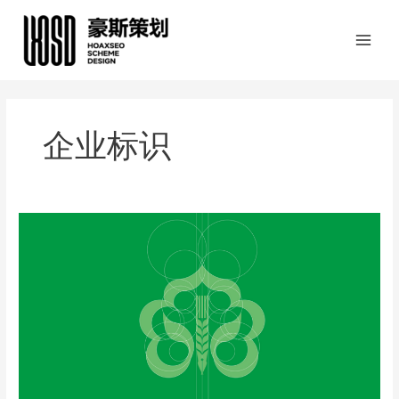
跳
至
内
容
企业标识
IAIC
2013
国
际
农
业
保
险
会
议