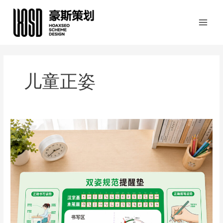
跳
至
内
容
儿童正姿
儿
童
正
姿
书
写
垫
视
觉
设