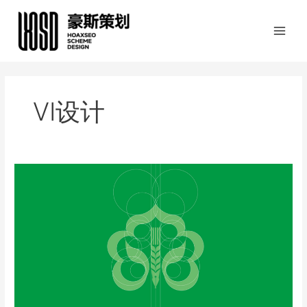
跳
至
内
容
VI设计
IAIC
2013
国
际
农
业
保
险
会
议